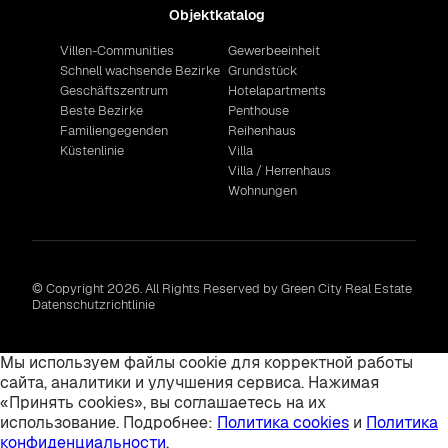
Objektkatalog
Villen-Communities
Gewerbeeinheit
Schnell wachsende Bezirke
Grundstück
Geschäftszentrum
Hotelapartments
Beste Bezirke
Penthouse
Familiengegenden
Reihenhaus
Küstenlinie
Villa
Villa / Herrenhaus
Wohnungen
© Copyright 2026. All Rights Reserved by Green City Real Estate
Datenschutzrichtlinie
Мы используем файлы cookie для корректной работы
сайта, аналитики и улучшения сервиса. Нажимая
«Принять cookies», вы соглашаетесь на их
использование. Подробнее:
Политика cookies
и
Политика
конфиденциальности
.