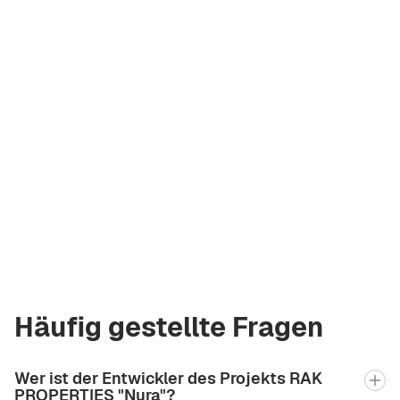
Olga Komarova
Lizenzierter
Makler Green City
Real Estate
olya@greencityre.com
+971 58 582 3377
Häufig gestellte Fragen
Wer ist der Entwickler des Projekts RAK
PROPERTIES "Nura"?