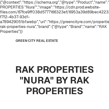
{"@context":"https://schema.org","@type":"Product","name"
PROPERTIES "Nura"","image":"https://cdn.prod.website-
files.com/67fce9ff038d5777166323ef/6953a39d89bec4223
f7f2-4b37-93d1-
a789429051bf.webp","url":"https://greencityre.com/properti
rak-properties-nura","brand":{"@type":"Brand","name":"RAK
Properties"}}
GREEN CITY REAL ESTATE
RAK PROPERTIES
"NURA" BY RAK
PROPERTIES