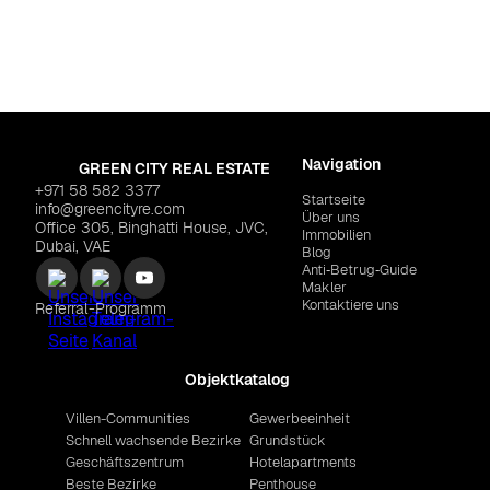
SOBHA "360 Riverside
Navigation
GREEN CITY REAL ESTATE
+971 58 582 3377
Startseite
info@greencityre.com
Über uns
Office 305, Binghatti House, JVC,
Immobilien
Dubai, VAE
Blog
Anti‑Betrug‑Guide
Makler
Kontaktiere uns
Referral-Programm
Objektkatalog
Villen-Communities
Gewerbeeinheit
Schnell wachsende Bezirke
Grundstück
Geschäftszentrum
Hotelapartments
Beste Bezirke
Penthouse