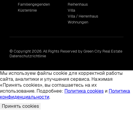
Familiengegenden
Reihenhaus
Küstenlinie
Villa
Villa / Herrenhaus
Wohnungen
© Copyright 2026. All Rights Reserved by Green City Real Estate
Datenschutzrichtlinie
Мы используем файлы cookie для корректной работы
сайта, аналитики и улучшения сервиса. Нажимая
«Принять cookies», вы соглашаетесь на их
использование. Подробнее:
Политика cookies
и
Политика
конфиденциальности
.
Принять cookies