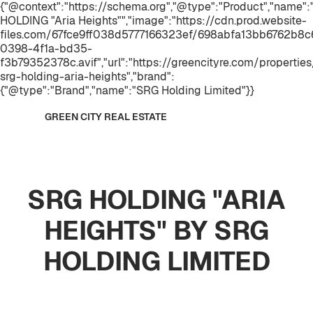
{"@context":"https://schema.org","@type":"Product","name"
HOLDING "Aria Heights"","image":"https://cdn.prod.website-
files.com/67fce9ff038d5777166323ef/698abfa13bb6762b8c
0398-4f1a-bd35-
f3b79352378c.avif","url":"https://greencityre.com/propertie
srg-holding-aria-heights","brand":
{"@type":"Brand","name":"SRG Holding Limited"}}
GREEN CITY REAL ESTATE
SRG HOLDING "ARIA
HEIGHTS" BY SRG
HOLDING LIMITED