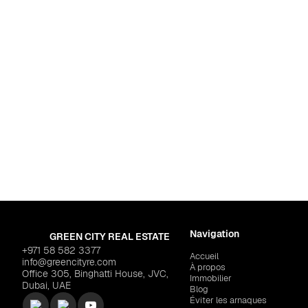
Ras el Khaïmah (or 
RAK PROPERTIES "Quattr
Navigation
GREEN CITY REAL ESTATE
+971 58 582 3377
Accueil
info@greencityre.com
À propos
Office 305, Binghatti House, JVC,
Immobilier
Dubai, UAE
Blog
Éviter les arnaques