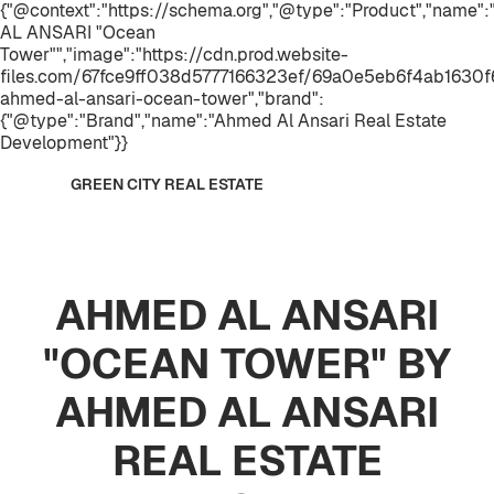
{"@context":"https://schema.org","@type":"Product","name
AL ANSARI "Ocean
Tower"","image":"https://cdn.prod.website-
files.com/67fce9ff038d5777166323ef/69a0e5eb6f4ab1630f
ahmed-al-ansari-ocean-tower","brand":
{"@type":"Brand","name":"Ahmed Al Ansari Real Estate
Development"}}
GREEN CITY REAL ESTATE
AHMED AL ANSARI
"OCEAN TOWER" BY
AHMED AL ANSARI
REAL ESTATE