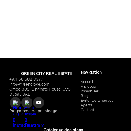
Pour habiter
th
Dubaï
,
Warsan 4
Living"
$404,093
LARAIX DEVELOPERS "Zyr
Navigation
GREEN CITY REAL ESTATE
+971 58 582 3377
Accueil
info@greencityre.com
À propos
Office 305, Binghatti House, JVC,
Immobilier
Dubai, UAE
Blog
Éviter les arnaques
Agents
Contact
Programme de parrainage
Catalogue des biens