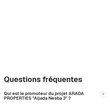
Valeriya
Shakhova
Courtier certifié
Green City Real
Estate
valeriia2.bgcre@gmail.com
+971 58 582 3377
Questions fréquentes
Qui est le promoteur du projet ARADA
PROPERTIES "Aljada Nesba 3" ?