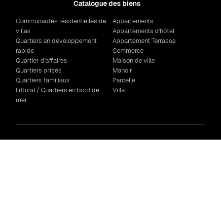
Catalogue des biens
Communautés résidentielles de
Appartements
villas
Appartements d'hôtel
Quartiers en développement
Appartement Terrasse
rapide
Commerce
Quartier d'affaires
Maison de ville
Quartiers prisés
Manoir
Quartiers familiaux
Parcelle
Littoral / Quartiers en bord de
Villa
mer
© Copyright 2026. All Rights Reserved by Green City Real Estate
Politique de confidentialité
Мы используем файлы cookie для корректной работы
сайта, аналитики и улучшения сервиса. Нажимая
«Принять cookies», вы соглашаетесь на их
использование. Подробнее:
Политика cookies
и
Политика