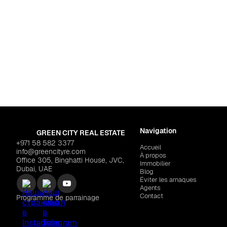
Dubaï
,
Emaar 
EMAAR "Golf Hills"
Navigation
GREEN CITY REAL ESTATE
+971 58 582 3377
Accueil
info@greencityre.com
À propos
Office 305, Binghatti House, JVC,
Immobilier
Dubai, UAE
Blog
Éviter les arnaques
Agents
Contact
Programme de parrainage