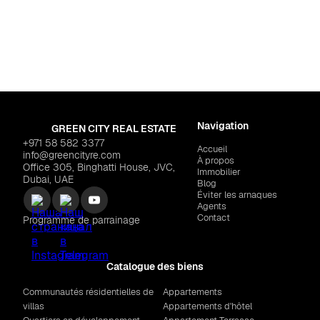
 Science Park
RTIES "Nova Tower"
$345,821
Navigation
GREEN CITY REAL ESTATE
+971 58 582 3377
Accueil
info@greencityre.com
À propos
Office 305, Binghatti House, JVC,
Immobilier
Dubai, UAE
Blog
Éviter les arnaques
Agents
Contact
Programme de parrainage
Catalogue des biens
Communautés résidentielles de
Appartements
villas
Appartements d'hôtel