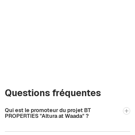
Andrei Korzh
Courtier certifié
Green City Real
Estate
andrew.bgcre@gmail.com
+971 58 582 3377
Questions fréquentes
Qui est le promoteur du projet BT
PROPERTIES "Altura at Waada" ?