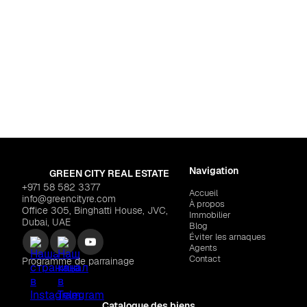
Pour habiter
umailah 2
Dubaï
,
Downtow
 Residence"
$331,136
REFINE "Sofitel Br
LAUNCH
Navigation
GREEN CITY REAL ESTATE
+971 58 582 3377
Accueil
info@greencityre.com
À propos
Office 305, Binghatti House, JVC,
Immobilier
Dubai, UAE
Blog
Éviter les arnaques
Agents
Contact
Programme de parrainage
Catalogue des biens