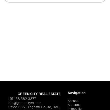
Pour habiter
Dubaï
,
Majan
Riviera at Meydan One
CHAIMAA HOLDING "S
ME REAL ESTATE DEVELOPMENT
$530,985
Navigation
GREEN CITY REAL ESTATE
+971 58 582 3377
Accueil
info@greencityre.com
À propos
Office 305, Binghatti House, JVC,
Immobilier