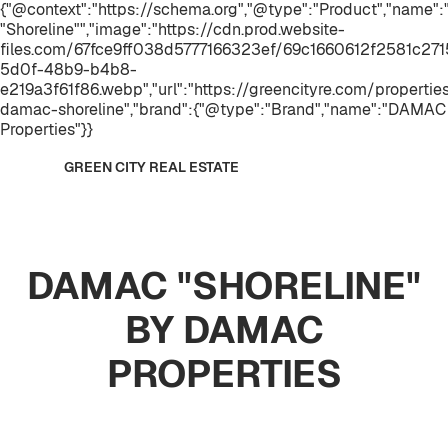
{"@context":"https://schema.org","@type":"Product","name
"Shoreline"","image":"https://cdn.prod.website-
files.com/67fce9ff038d5777166323ef/69c1660612f2581c2
5d0f-48b9-b4b8-
e219a3f61f86.webp","url":"https://greencityre.com/propertie
damac-shoreline","brand":{"@type":"Brand","name":"DAMAC
Properties"}}
GREEN CITY REAL ESTATE
DAMAC "SHORELINE"
BY DAMAC
PROPERTIES