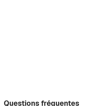
Olga Komarova
Courtier certifié
Green City Real
Estate
olya@greencityre.com
+971 58 582 3377
Questions fréquentes