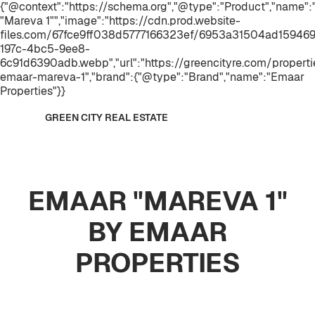
{"@context":"https://schema.org","@type":"Product","name
"Mareva 1"","image":"https://cdn.prod.website-
files.com/67fce9ff038d5777166323ef/6953a31504ad15946
197c-4bc5-9ee8-
6c91d6390adb.webp","url":"https://greencityre.com/properti
emaar-mareva-1","brand":{"@type":"Brand","name":"Emaar
Properties"}}
GREEN CITY REAL ESTATE
EMAAR "MAREVA 1"
BY EMAAR
PROPERTIES