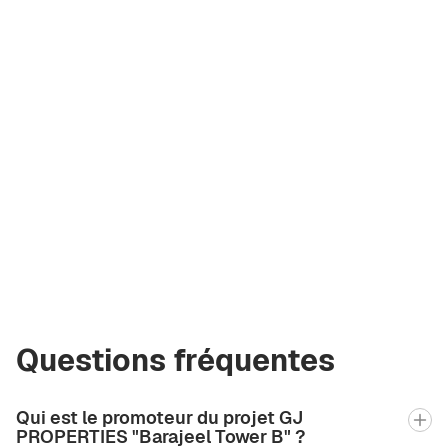
Olga Komarova
Courtier certifié
Green City Real
Estate
olya@greencityre.com
+971 58 582 3377
Questions fréquentes
Qui est le promoteur du projet GJ
PROPERTIES "Barajeel Tower B" ?