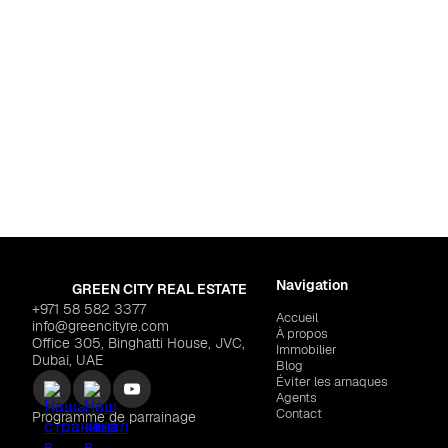
Pour habiter
r Ras al-Khaimah)
,
Al Marjan Island
Dubaï
,
Wadi Al Safa 3
"Aqua Maya"
$519,832
REPORTAGE PROPERTIES "Ta
Navigation
GREEN CITY REAL ESTATE
+971 58 582 3377
Accueil
info@greencityre.com
À propos
Office 305, Binghatti House, JVC,
Immobilier
Dubai, UAE
Blog
Éviter les arnaques
Agents
Contact
Programme de parrainage