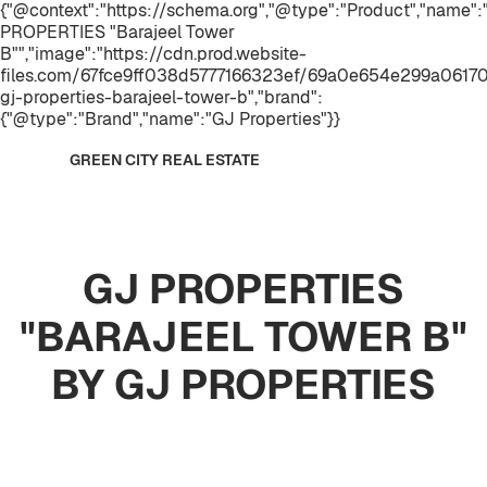
{"@context":"https://schema.org","@type":"Product","name":
PROPERTIES "Barajeel Tower
B"","image":"https://cdn.prod.website-
files.com/67fce9ff038d5777166323ef/69a0e654e299a06170d
gj-properties-barajeel-tower-b","brand":
{"@type":"Brand","name":"GJ Properties"}}
GREEN CITY REAL ESTATE
GJ PROPERTIES
"BARAJEEL TOWER B"
BY GJ PROPERTIES