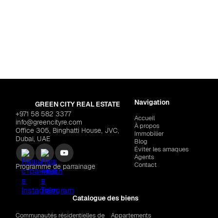
Pour habiter
ah City
Dubaï
,
City Walk
ne Residences"
$388,280
SAVILLS "Mr.C Resid
Navigation
GREEN CITY REAL ESTATE
+971 58 582 3377
Accueil
info@greencityre.com
À propos
Office 305, Binghatti House, JVC,
Immobilier
Dubai, UAE
Blog
Éviter les arnaques
Agents
Contact
Programme de parrainage
Catalogue des biens
Communautés résidentielles de
Appartements