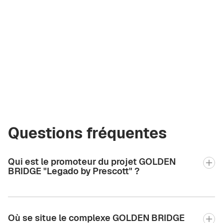
Irina
Kremko
Fondatrice
de la
société
i@greencityre.com
+971 58 582 3377
Questions fréquentes
Qui est le promoteur du projet GOLDEN
BRIDGE "Legado by Prescott" ?
Où se situe le complexe GOLDEN BRIDGE