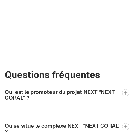
Vladimir Kirieu
Courtier certifié
Green City Real
Estate
vladimir.bgcre@gmail.com
+971 58 582 3377
Questions fréquentes
Qui est le promoteur du projet NEXT "NEXT
CORAL" ?
Où se situe le complexe NEXT "NEXT CORAL"
?