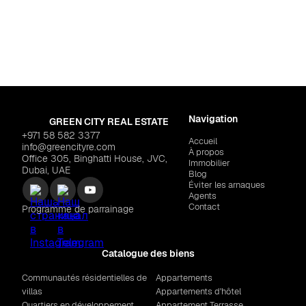
Pour habiter
istrict 11
Dubaï
,
Dubai So
MENT "Selora Residences"
$2,546,005
AVENEW "Avenew 88
Navigation
GREEN CITY REAL ESTATE
+971 58 582 3377
Accueil
info@greencityre.com
À propos
Office 305, Binghatti House, JVC,
Immobilier
Dubai, UAE
Blog
Éviter les arnaques
Agents
Contact
Programme de parrainage
Catalogue des biens
Communautés résidentielles de
Appartements
villas
Appartements d'hôtel
Quartiers en développement
Appartement Terrasse