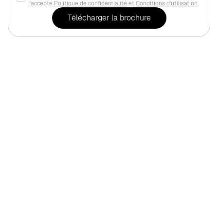
j'accepte
Politique de confidentialité
et
Conditions d'utilisation
.
Pour habiter
Dubaï
,
Dubailand Re
HZ DEVELOPMENT "Forest 