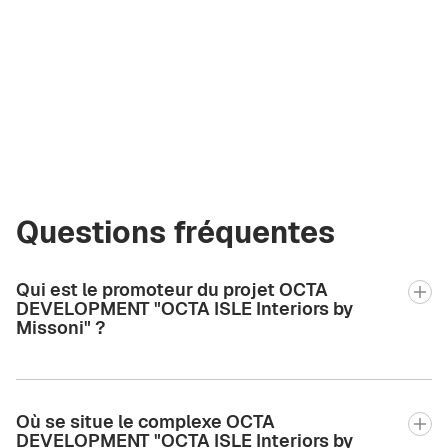
Olga Korzhova
Courtier certifié
Green City Real
Estate
olga.gcre@gmail.com
+971 58 582 3377
Questions fréquentes
Qui est le promoteur du projet OCTA
DEVELOPMENT "OCTA ISLE Interiors by
Missoni" ?
Où se situe le complexe OCTA
DEVELOPMENT "OCTA ISLE Interiors by