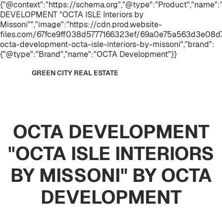
{"@context":"https://schema.org","@type":"Product","name"
DEVELOPMENT "OCTA ISLE Interiors by
Missoni"","image":"https://cdn.prod.website-
files.com/67fce9ff038d5777166323ef/69a0e75a563d3e08d7
octa-development-octa-isle-interiors-by-missoni","brand":
{"@type":"Brand","name":"OCTA Development"}}
GREEN CITY REAL ESTATE
OCTA DEVELOPMENT
"OCTA ISLE INTERIORS
BY MISSONI" BY OCTA
DEVELOPMENT