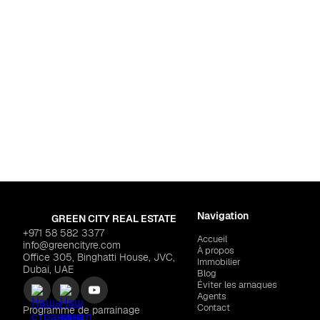
Dubaï
,
Jumeirah Village
PANTHEON "Voxa"
$217,813
Navigation
GREEN CITY REAL ESTATE
+971 58 582 3377
Accueil
info@greencityre.com
À propos
Office 305, Binghatti House, JVC,
Immobilier
Dubai, UAE
Blog
Éviter les arnaques
Agents
Contact
Programme de parrainage