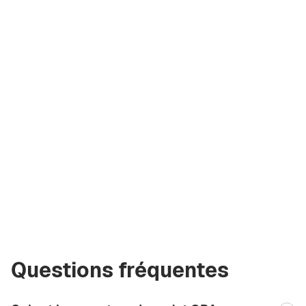
Artem
Kremko
Cofondateur
de la société
a@greencityre.com
+971 58 582 3377
Questions fréquentes