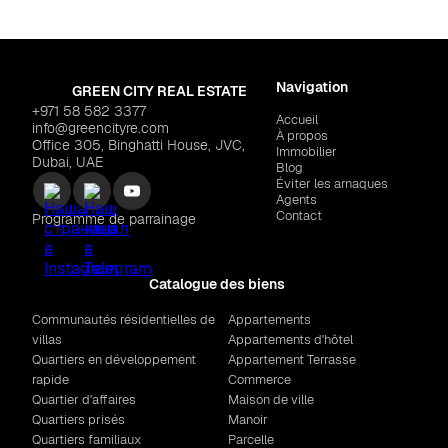
Navigation
GREEN CITY REAL ESTATE
+971 58 582 3377
Accueil
info@greencityre.com
À propos
Office 305, Binghatti House, JVC,
Immobilier
Dubai, UAE
Blog
Éviter les arnaques
Agents
Contact
Programme de parrainage
Catalogue des biens
Communautés résidentielles de
Appartements
villas
Appartements d'hôtel
Quartiers en développement
Appartement Terrasse
rapide
Commerce
Quartier d'affaires
Maison de ville
Quartiers prisés
Manoir
Quartiers familiaux
Parcelle