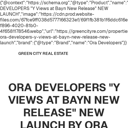
{"@context":"https://schema.org","@type":"Product","name"
DEVELOPERS "Y Views at Bayn New Release" NEW
LAUNCH","image":"https://cdn.prod.website-
files.com/67fce9ff038d5777166323ef/69f1fb381b1f6ddc616
f896-4020-81b0-
4f6581178546.webp","url":"https://greencityre.com/propertie
ora-developers-y-views-at-bayn-new-release-new-
launch","brand":{"@type":"Brand","name":"Ora Developers"}}
GREEN CITY REAL ESTATE
ORA DEVELOPERS "Y
VIEWS AT BAYN NEW
RELEASE" NEW
LAUNCH BY ORA