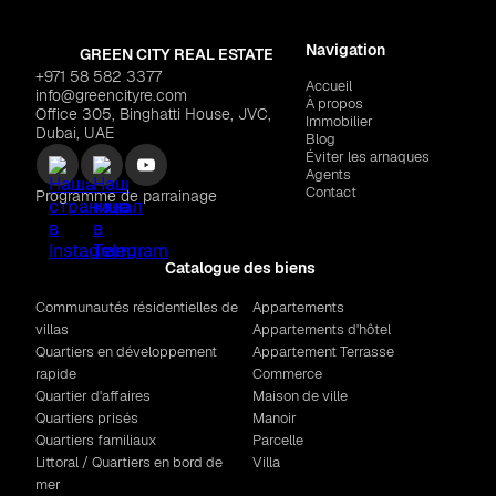
Navigation
GREEN CITY REAL ESTATE
+971 58 582 3377
Accueil
info@greencityre.com
À propos
Office 305, Binghatti House, JVC,
Immobilier
Dubai, UAE
Blog
Éviter les arnaques
Agents
Contact
Programme de parrainage
Catalogue des biens
Communautés résidentielles de
Appartements
villas
Appartements d'hôtel
Quartiers en développement
Appartement Terrasse
rapide
Commerce
Quartier d'affaires
Maison de ville
Quartiers prisés
Manoir
Quartiers familiaux
Parcelle
Littoral / Quartiers en bord de
Villa
mer