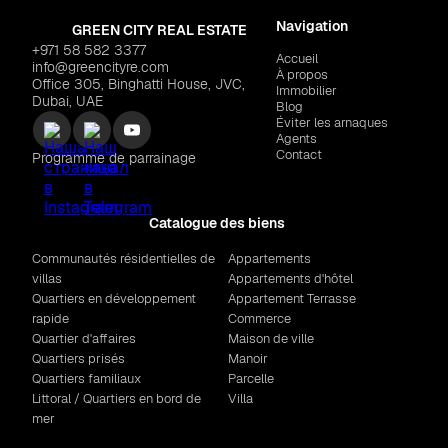
Navigation
GREEN CITY REAL ESTATE
+971 58 582 3377
Accueil
info@greencityre.com
À propos
Office 305, Binghatti House, JVC,
Immobilier
Dubai, UAE
Blog
Éviter les arnaques
Agents
Contact
Programme de parrainage
Catalogue des biens
Communautés résidentielles de
Appartements
villas
Appartements d'hôtel
Quartiers en développement
Appartement Terrasse
rapide
Commerce
Quartier d'affaires
Maison de ville
Quartiers prisés
Manoir
Quartiers familiaux
Parcelle
Littoral / Quartiers en bord de
Villa
mer