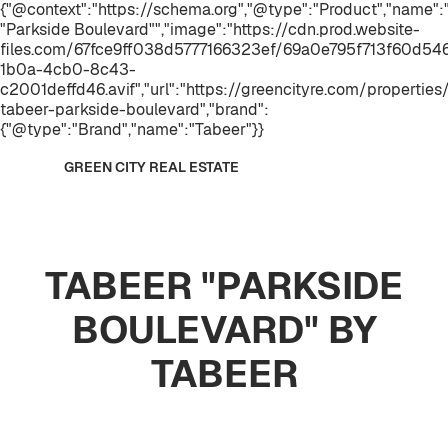
{"@context":"https://schema.org","@type":"Product","name
"Parkside Boulevard"","image":"https://cdn.prod.website-
files.com/67fce9ff038d5777166323ef/69a0e795f713f60d
1b0a-4cb0-8c43-
c2001deffd46.avif","url":"https://greencityre.com/properties
tabeer-parkside-boulevard","brand":
{"@type":"Brand","name":"Tabeer"}}
GREEN CITY REAL ESTATE
TABEER "PARKSIDE
BOULEVARD" BY
TABEER