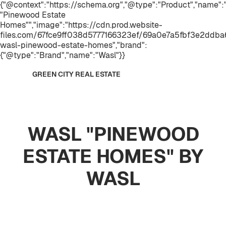
{"@context":"https://schema.org","@type":"Product","name"
"Pinewood Estate
Homes"","image":"https://cdn.prod.website-
files.com/67fce9ff038d5777166323ef/69a0e7a5fbf3e2ddba6
wasl-pinewood-estate-homes","brand":
{"@type":"Brand","name":"Wasl"}}
GREEN CITY REAL ESTATE
WASL "PINEWOOD
ESTATE HOMES" BY
WASL