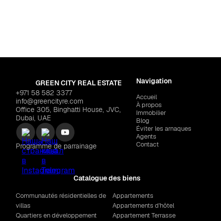
REFINE "STAX"
$213,895
OC
Mi
Navigation
GREEN CITY REAL ESTATE
+971 58 582 3377
Accueil
info@greencityre.com
À propos
Office 305, Binghatti House, JVC,
Immobilier
Dubai, UAE
Blog
Éviter les arnaques
Agents
Contact
Programme de parrainage
Catalogue des biens
Communautés résidentielles de
Appartements
villas
Appartements d'hôtel
Quartiers en développement
Appartement Terrasse