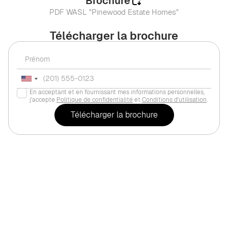
Brochure
PDF WASL "Pinewood Estate Homes"
Télécharger la brochure
En acceptant et en fournissant mes informations personnelles,
j'accepte
Politique de confidentialité
et
Conditions d'utilisation
.
Pour habiter
Dubaï
,
Jumeirah Village Circle