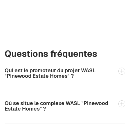
Green City Real
Estate
valeriia2.bgcre@gmail.com
+971 58 582 3377
Questions fréquentes
Qui est le promoteur du projet WASL
"Pinewood Estate Homes" ?
Où se situe le complexe WASL "Pinewood
Estate Homes" ?