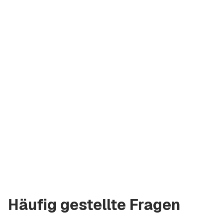
Vladimir Kirey
Lizenzierter
Makler Green City
Real Estate
vladimir.bgcre@gmail.com
+971 58 582 3377
Häufig gestellte Fragen