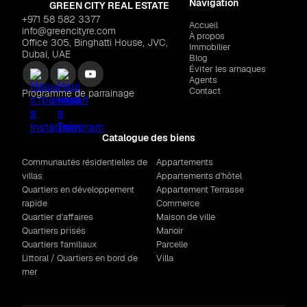
Navigation
GREEN CITY REAL ESTATE
+971 58 582 3377
Accueil
info@greencityre.com
À propos
Office 305, Binghatti House, JVC,
Immobilier
Dubai, UAE
Blog
Éviter les arnaques
Agents
Contact
Programme de parrainage
Catalogue des biens
Communautés résidentielles de
Appartements
villas
Appartements d'hôtel
Quartiers en développement
Appartement Terrasse
rapide
Commerce
Quartier d'affaires
Maison de ville
Quartiers prisés
Manoir
Quartiers familiaux
Parcelle
Littoral / Quartiers en bord de
Villa
mer