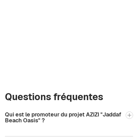
Vladimir Kirieu
Courtier certifié
Green City Real
Estate
vladimir.bgcre@gmail.com
+971 58 582 3377
Questions fréquentes
Qui est le promoteur du projet AZIZI "Jaddaf
Beach Oasis" ?