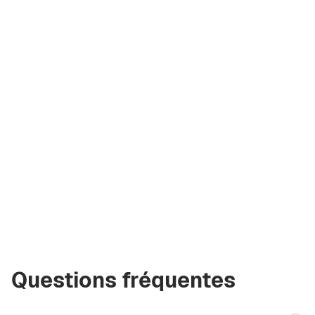
Artem
Kremko
Cofondateur
de la société
a@greencityre.com
+971 58 582 3377
Questions fréquentes