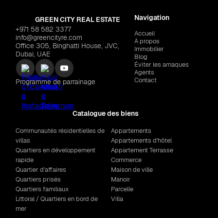
Navigation
GREEN CITY REAL ESTATE
+971 58 582 3377
Accueil
info@greencityre.com
À propos
Office 305, Binghatti House, JVC,
Immobilier
Dubai, UAE
Blog
Éviter les arnaques
Agents
Contact
Programme de parrainage
Catalogue des biens
Communautés résidentielles de
Appartements
villas
Appartements d'hôtel
Quartiers en développement
Appartement Terrasse
rapide
Commerce
Quartier d'affaires
Maison de ville
Quartiers prisés
Manoir
Quartiers familiaux
Parcelle
Littoral / Quartiers en bord de
Villa
mer