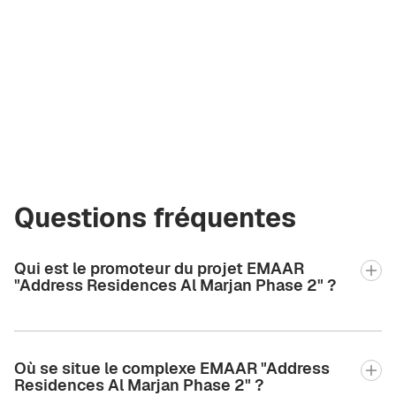
Olga Komarova
Courtier certifié
Green City Real
Estate
olya@greencityre.com
+971 58 582 3377
Questions fréquentes
Qui est le promoteur du projet EMAAR
"Address Residences Al Marjan Phase 2" ?
Où se situe le complexe EMAAR "Address
Residences Al Marjan Phase 2" ?