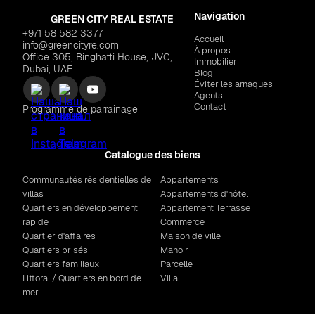
Navigation
GREEN CITY REAL ESTATE
+971 58 582 3377
Accueil
info@greencityre.com
À propos
Office 305, Binghatti House, JVC,
Immobilier
Dubai, UAE
Blog
Éviter les arnaques
Agents
Contact
Programme de parrainage
Catalogue des biens
Communautés résidentielles de
Appartements
villas
Appartements d'hôtel
Quartiers en développement
Appartement Terrasse
rapide
Commerce
Quartier d'affaires
Maison de ville
Quartiers prisés
Manoir
Quartiers familiaux
Parcelle
Littoral / Quartiers en bord de
Villa
mer