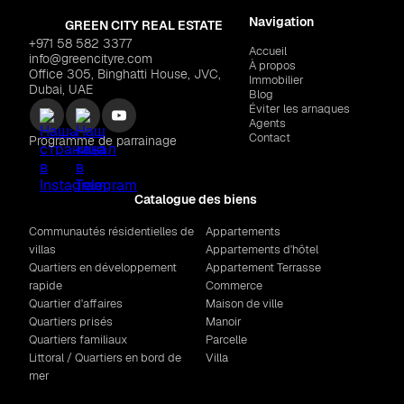
Navigation
GREEN CITY REAL ESTATE
+971 58 582 3377
Accueil
info@greencityre.com
À propos
Office 305, Binghatti House, JVC,
Immobilier
Dubai, UAE
Blog
Éviter les arnaques
Agents
Contact
Programme de parrainage
Catalogue des biens
Communautés résidentielles de
Appartements
villas
Appartements d'hôtel
Quartiers en développement
Appartement Terrasse
rapide
Commerce
Quartier d'affaires
Maison de ville
Quartiers prisés
Manoir
Quartiers familiaux
Parcelle
Littoral / Quartiers en bord de
Villa
mer