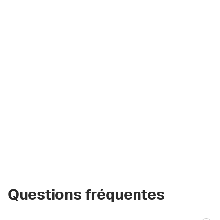
Irina
Kremko
Fondatrice
de la
société
i@greencityre.com
+971 58 582 3377
Questions fréquentes