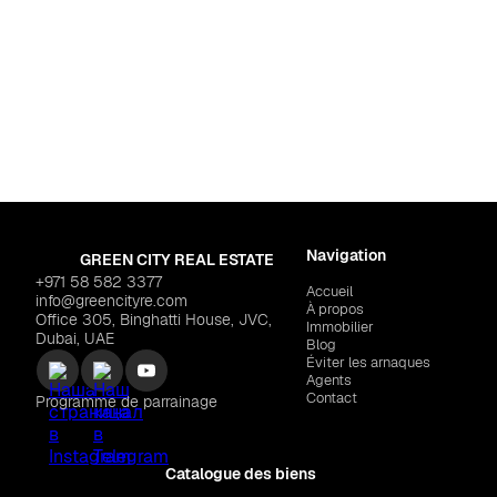
illage Circle
ARK 2"
$243,696
Charjah
,
Muwaileh C
ARADA PROPERTIES "The R
Navigation
GREEN CITY REAL ESTATE
+971 58 582 3377
Accueil
info@greencityre.com
À propos
Office 305, Binghatti House, JVC,
Immobilier
Dubai, UAE
Blog
Éviter les arnaques
Agents
Contact
Programme de parrainage
Catalogue des biens