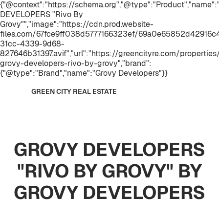
{"@context":"https://schema.org","@type":"Product","name
DEVELOPERS "Rivo By
Grovy"","image":"https://cdn.prod.website-
files.com/67fce9ff038d5777166323ef/69a0e65852d42916
31cc-4339-9d68-
827646b31397.avif","url":"https://greencityre.com/properties
grovy-developers-rivo-by-grovy","brand":
{"@type":"Brand","name":"Grovy Developers"}}
GREEN CITY REAL ESTATE
GROVY DEVELOPERS
"RIVO BY GROVY" BY
GROVY DEVELOPERS