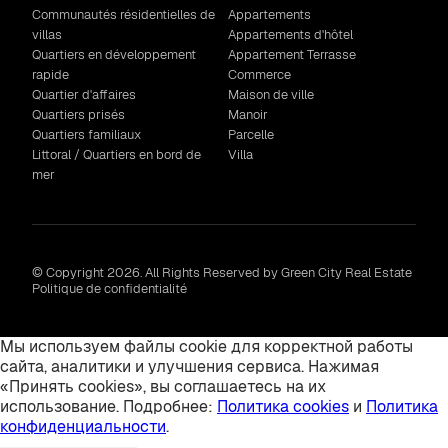
Communautés résidentielles de
Appartements
villas
Appartements d'hôtel
Quartiers en développement
Appartement Terrasse
rapide
Commerce
Quartier d'affaires
Maison de ville
Quartiers prisés
Manoir
Quartiers familiaux
Parcelle
Littoral / Quartiers en bord de
Villa
mer
© Copyright 2026. All Rights Reserved by Green City Real Estate
Politique de confidentialité
Мы используем файлы cookie для корректной работы
сайта, аналитики и улучшения сервиса. Нажимая
«Принять cookies», вы соглашаетесь на их
использование. Подробнее:
Политика cookies
и
Политика
конфиденциальности
.