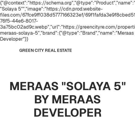
{"@context":"https://schema.org","@type":"Product","name
"Solaya 5"","image":"https://cdn.prod.website-
files.com/67fce9ff038d5777166323ef/69f1fafda3e9f8cbed
76f5-44e6-8017-
3a75bc02ad9c.webp","url":"https://greencityre.com/propert
meraas-solaya-5","brand":{"@type":"Brand","name":"Meraas
Developer"}}
GREEN CITY REAL ESTATE
MERAAS "SOLAYA 5"
BY MERAAS
DEVELOPER