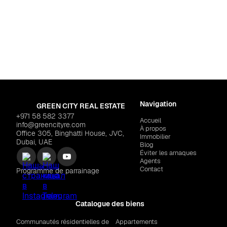
Dubaï
,
Saih Shuaib 1
ZAYA "Cove at Lunaya Terraces"
$564,962
AR
Navigation
GREEN CITY REAL ESTATE
+971 58 582 3377
Accueil
info@greencityre.com
À propos
Office 305, Binghatti House, JVC,
Immobilier
Dubai, UAE
Blog
Éviter les arnaques
Agents
Contact
Programme de parrainage
Catalogue des biens
Communautés résidentielles de
Appartements