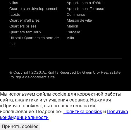
villas
Appartements d'hôtel
Quartiers en développement
Appartement Terrasse
rapide
Commerce
Quartier d'affaires
Maison de ville
Quartiers prisés
Manoir
Quartiers familiaux
Parcelle
Littoral / Quartiers en bord de
Villa
mer
© Copyright 2026. All Rights Reserved by Green City Real Estate
Politique de confidentialité
Мы используем файлы cookie для корректной работы
сайта, аналитики и улучшения сервиса. Нажимая
«Принять cookies», вы соглашаетесь на их
использование. Подробнее:
Политика cookies
и
Политика
конфиденциальности
.
Принять cookies