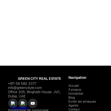
Dubaï
,
Damac Islands 2
DAMAC "Damac Islands 2 - Mau
Navigation
GREEN CITY REAL ESTATE
+971 58 582 3377
Accueil
info@greencityre.com
À propos
Office 305, Binghatti House, JVC,
Immobilier
Dubai, UAE
Blog
Éviter les arnaques
Agents
Contact
Programme de parrainage