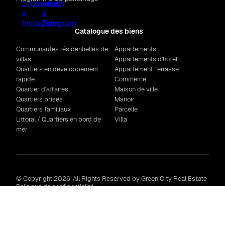
Catalogue des biens
Communautés résidentielles de
Appartements
villas
Appartements d'hôtel
Quartiers en développement
Appartement Terrasse
rapide
Commerce
Quartier d'affaires
Maison de ville
Quartiers prisés
Manoir
Quartiers familiaux
Parcelle
Littoral / Quartiers en bord de
Villa
mer
© Copyright 2026. All Rights Reserved by Green City Real Estate
Politique de confidentialité
Мы используем файлы cookie для корректной работы