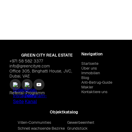
Dubai
,
Dubai Desig
MERAAS "The Edit at d
Navigation
GREEN CITY REAL ESTATE
+971 58 582 3377
Startseite
info@greencityre.com
Über uns
Office 305, Binghatti House, JVC,
Immobilien
Dubai, VAE
Blog
Anti‑Betrug‑Guide
Makler
Kontaktiere uns
Referral-Programm
Objektkatalog
Villen-Communities
Gewerbeeinheit
Schnell wachsende Bezirke
Grundstück