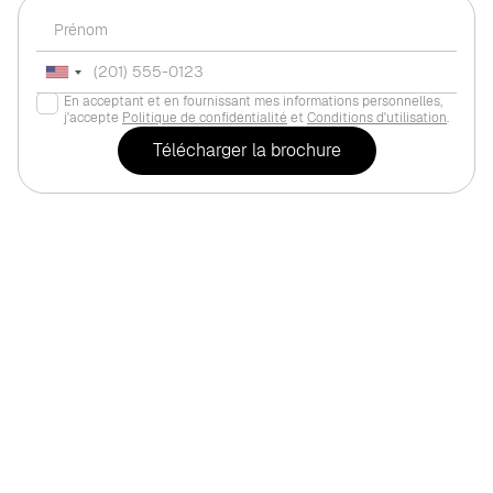
En acceptant et en fournissant mes informations personnelles,
j'accepte
Politique de confidentialité
et
Conditions d'utilisation
.
Pour habiter
Ras el Khaïmah (or Ra
RAK PROPERTIES "SKAI Tow