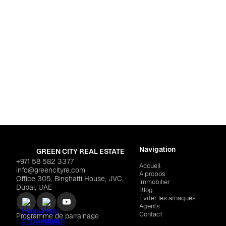
ari Palace"
$217,094
Navigation
GREEN CITY REAL ESTATE
+971 58 582 3377
Accueil
info@greencityre.com
À propos
Office 305, Binghatti House, JVC,
Immobilier
Dubai, UAE
Blog
Éviter les arnaques
Agents
Contact
Programme de parrainage